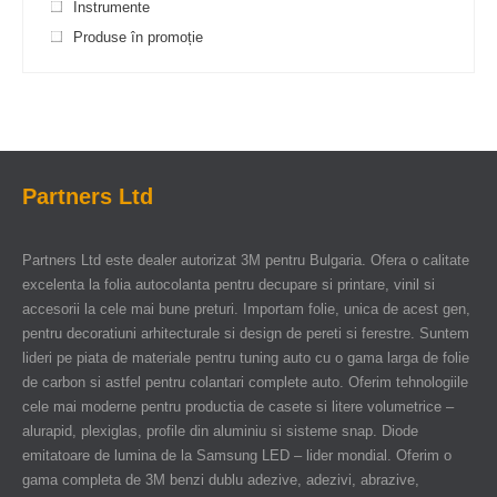
Instrumente
Produse în promoție
Partners Ltd
Partners Ltd este dealer autorizat 3M pentru Bulgaria. Ofera o calitate
excelenta la folia autocolanta pentru decupare si printare, vinil si
accesorii la cele mai bune preturi. Importam folie, unica de acest gen,
pentru decoratiuni arhitecturale si design de pereti si ferestre. Suntem
lideri pe piata de materiale pentru tuning auto cu o gama larga de folie
de carbon si astfel pentru colantari complete auto. Oferim tehnologiile
cele mai moderne pentru productia de casete si litere volumetrice –
alurapid, plexiglas, profile din aluminiu si sisteme snap. Diode
emitatoare de lumina de la Samsung LED – lider mondial. Oferim o
gama completa de 3M benzi dublu adezive, adezivi, abrazive,