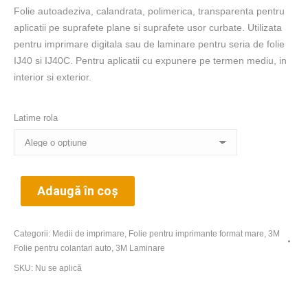
Folie autoadeziva, calandrata, polimerica, transparenta pentru
aplicatii pe suprafete plane si suprafete usor curbate. Utilizata
pentru imprimare digitala sau de laminare pentru seria de folie
IJ40 si IJ40C. Pentru aplicatii cu expunere pe termen mediu, in
interior si exterior.
Latime rola
Adaugă în coș
Categorii:
Medii de imprimare
,
Folie pentru imprimante format mare
,
3М
Folie pentru colantari auto
,
3М Laminare
SKU:
Nu se aplică