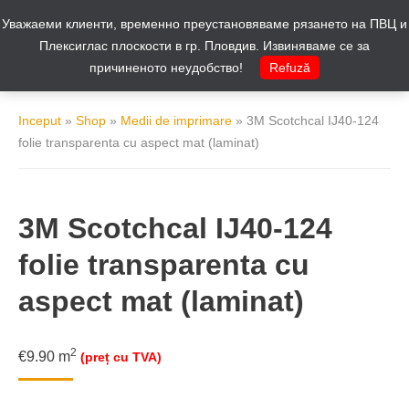
Уважаеми клиенти, временно преустановяваме рязането на ПВЦ и
Cos
0
Плексиглас плоскости в гр. Пловдив. Извиняваме се за
причиненото неудобство!
Refuză
Inceput
»
Shop
»
Medii de imprimare
»
3M Scotchcal IJ40-124
folie transparenta cu aspect mat (laminat)
3M Scotchcal IJ40-124
folie transparenta cu
aspect mat (laminat)
2
€
9.90
m
(preț cu TVA)