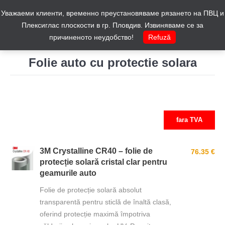
Уважаеми клиенти, временно преустановяваме рязането на ПВЦ и
Cos
0
Плексиглас плоскости в гр. Пловдив. Извиняваме се за
причиненото неудобство!
Refuză
Folie auto cu protectie solara
You are here:
fara TVA
3M Crystalline CR40 – folie de
76.35 €
protecție solară cristal clar pentru
geamurile auto
Folie de protecție solară absolut
transparentă pentru sticlă de înaltă clasă,
oferind protecție maximă împotriva