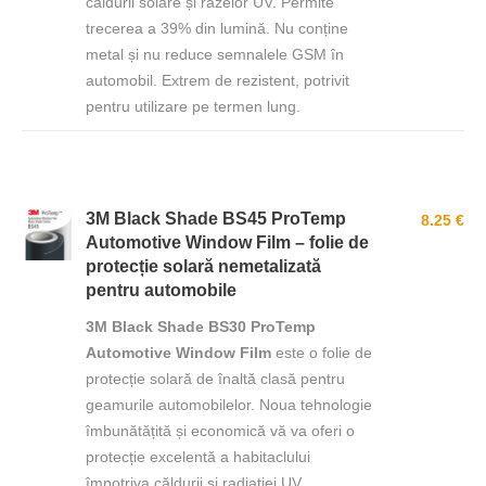
căldurii solare și razelor UV. Permite
trecerea a 39% din lumină. Nu conține
metal și nu reduce semnalele GSM în
automobil. Extrem de rezistent, potrivit
pentru utilizare pe termen lung.
3M Black Shade BS45 ProTemp
8.25 €
Automotive Window Film – folie de
protecție solară nemetalizată
pentru automobile
3M Black Shade BS30 ProTemp
Automotive Window Film
este o folie de
protecție solară de înaltă clasă pentru
geamurile automobilelor. Noua tehnologie
îmbunătățită și economică vă va oferi o
protecție excelentă a habitaclului
împotriva căldurii și radiației UV.