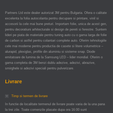
Partners Ltd este dealer autorizat 3M pentru Bulgaria. Ofera o calitate
excelenta la folia autocolanta pentru decupare si printare, vinil si
accesorii la cele mai bune preturi. Importam folie, unica de acest gen,
pentru decoratiuni arhitecturale si design de pereti si ferestre. Suntem
lideri pe piata de materiale pentru tuning auto cu o gama larga de folie
de carbon si astfel pentru colantari complete auto. Oferim tehnologiile
cele mai moderne pentru productia de casete si litere volumetrice –
alurapid, plexiglas, profile din aluminiu si sisteme snap. Diode
emitatoare de lumina de la Samsung LED – lider mondial. Oferim o
gama completa de 3M benzi dublu adezive, adezivi, abrazive,
smirghele si adezivi speciali pentru pulverizare.
Livrare
Timp si termen de livrare
In functie de localitate termenul de livrare poate varia de la una pana
la trei zile. Toate comenzile plasate dupa ora 16:00 sunt