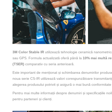
3M Color Stable IR
utilizează tehnologie ceramică nanometrică
sau GPS. Formula actualizată oferă până la
10% mai multă re
(TSER)
comparativ cu seria anterioară.
Este important de menționat și schimbarea denumirilor produse
noua serie CS-IR utilizează valori corespunzătoare transmitanței
alegerea produsului potrivit și asigură o mai bună conformitate 
Pentru mai multe informații despre denumiri și specificațiile no
pentru parteneri și clienți.