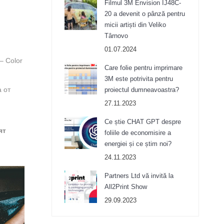
Filmul 3M Envision IJ48C-
20 a devenit o pânză pentru
micii artiști din Veliko
Târnovo
01.07.2024
– Color
Care folie pentru imprimare
3M este potrivita pentru
 от
proiectul dumneavoastra?
27.11.2023
Ce știe CHAT GPT despre
ят
foliile de economisire a
.
energiei și ce știm noi?
24.11.2023
Partners Ltd vă invită la
All2Print Show
29.09.2023