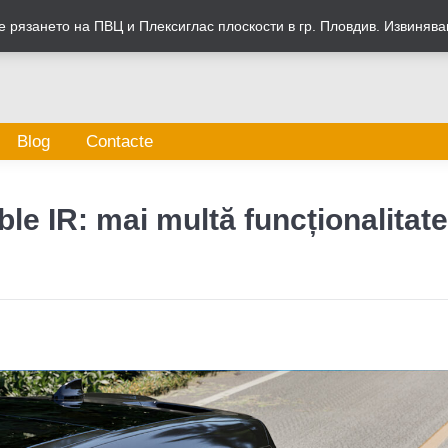
 рязането на ПВЦ и Плексиглас плоскости в гр. Пловдив. Извинява
Blog
Contacte
ble IR: mai multă funcționalitate