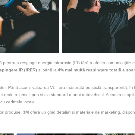
 pentru a respinge energia infraroșie (IR) fără a afecta comunicațiile 
spingere IR (IRER)
și până la
4% mai multă respingere totală a soar
lor. Până acum, valoarea VLT era măsurată pe sticlă transparentă, în 
 reale a luminii prin sticla standard a unui autovehicul. Aceasta simplif
cu cerințele locale.
ilor produse,
3M
oferă un ghid detaliat și materiale de marketing, dispon