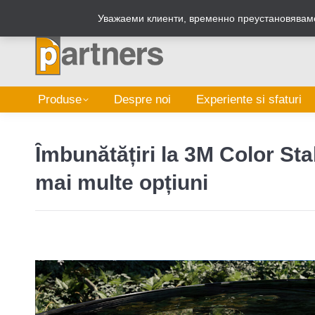
Zalepi.eu
Уважаеми клиенти, временно преустановяваме
Produse
Despre noi
Experiente si sfaturi
Îmbunătățiri la 3M Color Sta
mai multe opțiuni