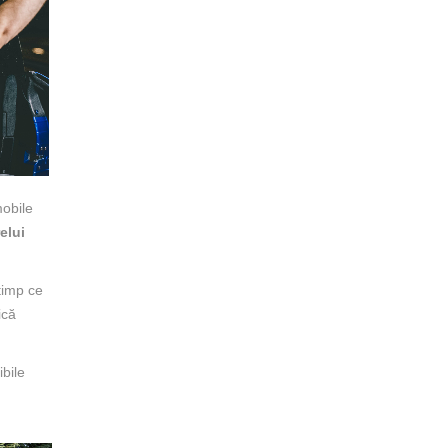
mobile
elui
timp ce
ică
ibile