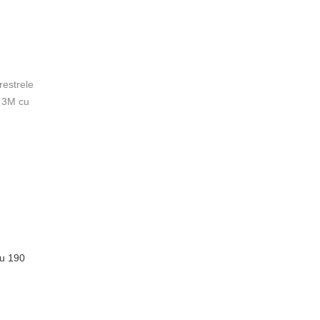
restrele
r 3M cu
u 190