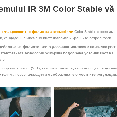
temului IR 3M Color Stable vă
я
слънцезащитно фолио за автомобили
Color Stable, с ново име 
ки, създадени с мисъл за инсталаторите и крайните потребители.
дебелина на фолиото
, което
улеснява монтажа
и намалява риска
 патентованата технология осигурява
подобрена устойчивост
на
ето.
етлопропускливост (VLT), като към съществуващите опции се
добав
по-голяма персонализация и
съобразяване с местните регулации