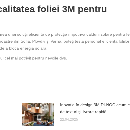
alitatea foliei 3M pentru
irea unei soluții eficiente de protecție împotriva căldurii solare pentru fe
noastre din Sofia, Plovdiv și Varna, puteți testa personal eficiența foliilo
 de a bloca energia solară.
ul cel mai potrivit pentru nevoile dvs.
i
Inovația în design 3M DI-NOC acum c
de texturi și livrare rapidă
22.04.2025