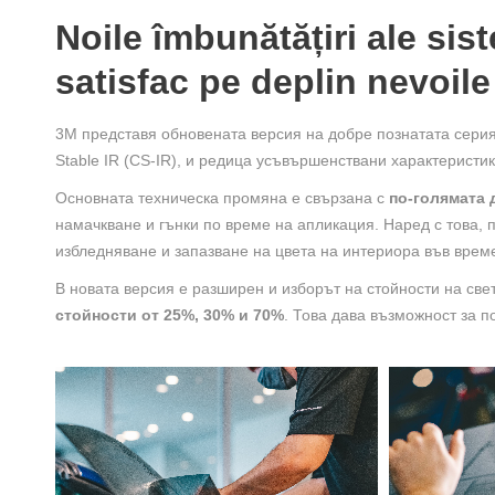
Noile îmbunătățiri ale sis
satisfac pe deplin nevoile
3M представя обновената версия на добре познатата сери
Stable IR (CS-IR), и редица усъвършенствани характеристи
Основната техническа промяна е свързана с
по-голямата 
намачкване и гънки по време на апликация. Наред с това,
избледняване и запазване на цвета на интериора във врем
В новата версия е разширен и изборът на стойности на св
стойности от 25%, 30% и 70%
. Това дава възможност за 