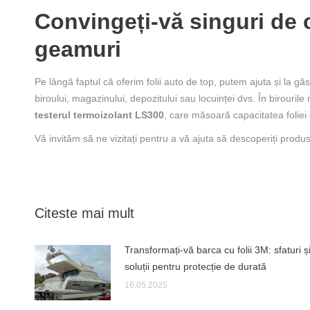
Convingeți-vă singuri de c
geamuri
Pe lângă faptul că oferim folii auto de top, putem ajuta și la găs
biroului, magazinului, depozitului sau locuinței dvs. În birourile 
testerul termoizolant LS300
, care măsoară capacitatea foliei
Vă invităm să ne vizitați pentru a vă ajuta să descoperiți produs
Citeste mai mult
Transformați-vă barca cu folii 3M: sfaturi ș
soluții pentru protecție de durată
16.05.2025