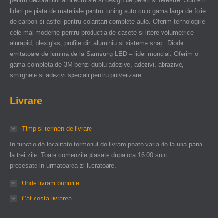
pentru decoratiuni arhitecturale si design de pereti si ferestre. Suntem
lideri pe piata de materiale pentru tuning auto cu o gama larga de folie
de carbon si astfel pentru colantari complete auto. Oferim tehnologiile
cele mai moderne pentru productia de casete si litere volumetrice –
alurapid, plexiglas, profile din aluminiu si sisteme snap. Diode
emitatoare de lumina de la Samsung LED – lider mondial. Oferim o
gama completa de 3M benzi dublu adezive, adezivi, abrazive,
smirghele si adezivi speciali pentru pulverizare.
Livrare
Timp si termen de livrare
In functie de localitate termenul de livrare poate varia de la una pana
la trei zile. Toate comenzile plasate dupa ora 16:00 sunt
procesate in urmatoarea zi lucratoare.
Unde livram bunurile
Cat costa livrarea