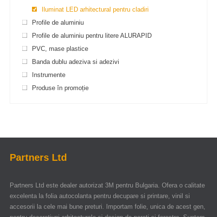
Iluminat LED arhitectural pentru cladiri
Profile de aluminiu
Profile de aluminiu pentru litere ALURAPID
PVC, mase plastice
Banda dublu adeziva si adezivi
Instrumente
Produse în promoție
Partners Ltd
Partners Ltd este dealer autorizat 3M pentru Bulgaria. Ofera o calitate
excelenta la folia autocolanta pentru decupare si printare, vinil si
accesorii la cele mai bune preturi. Importam folie, unica de acest gen,