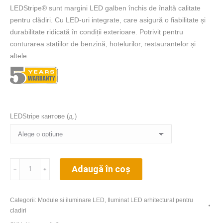
LEDStripe® sunt margini LED galben închis de înaltă calitate
pentru clădiri. Cu LED-uri integrate, care asigură o fiabilitate și
durabilitate ridicată în condiții exterioare. Potrivit pentru
conturarea stațiilor de benzină, hotelurilor, restaurantelor și
altele.
LEDStripe кантове (д.)
Cantitate
Adaugă în coș
﹣
﹢
SloanLED
LEDStripe®
–
Categorii:
Module si iluminare LED
,
Iluminat LED arhitectural pentru
cladiri
margini