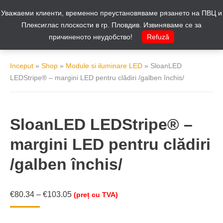
Уважаеми клиенти, временно преустановяваме рязането на ПВЦ и
Cos
0
Плексиглас плоскости в гр. Пловдив. Извиняваме се за
причиненото неудобство!
Refuză
Inceput
»
Shop
»
Module si iluminare LED
»
SloanLED
LEDStripe® – margini LED pentru clădiri /galben închis/
SloanLED LEDStripe® –
margini LED pentru clădiri
/galben închis/
€
80.34
–
€
103.05
(preț cu TVA)