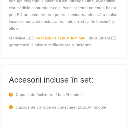
adaugă eleganță iluminatului din întreaga lume, evidențiind
clar clădirile conturate cu ele. Acest sistemă patentat, bazat
pe LED-uri, este preferat pentru iluminarea efectivă a multor
locații comerciale, restaurante, hoteluri, stații de benzină și
altele.
Modulele LED
de înaltă calitate și iluminatul
de la SloanLED
garantează iluminare strălucitoare și uniformă.
Accesorii incluse în set:
Capace de închidere: 1buc./4 module
Capace de tranziție de conectare: 1buc./4 module