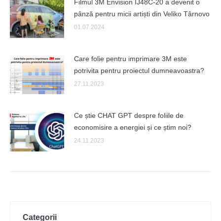
Filmul 3M Envision IJ48C-20 a devenit o
pânză pentru micii artiști din Veliko Târnovo
01.07.2024
Care folie pentru imprimare 3M este
potrivita pentru proiectul dumneavoastra?
27.11.2023
Ce știe CHAT GPT despre foliile de
economisire a energiei și ce știm noi?
24.11.2023
Categorii