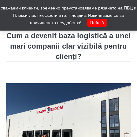
Уважаеми клиенти, временно преустановяваме рязането на ПВЦ и
Cos
0
Плексиглас плоскости в гр. Пловдив. Извиняваме се за
причиненото неудобство!
Refuză
Cum a devenit baza logistică a unei
mari companii clar vizibilă pentru
clienți?
You are here: