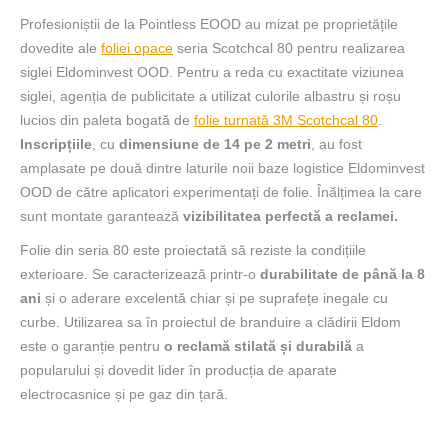
Profesioniștii de la Pointless EOOD au mizat pe proprietățile
dovedite ale
foliei opace
seria Scotchcal 80 pentru realizarea
siglei Eldominvest OOD. Pentru a reda cu exactitate viziunea
siglei, agenția de publicitate a utilizat culorile albastru și roșu
lucios din paleta bogată de
folie turnată 3M Scotchcal 80
.
Inscripțiile
, cu
dimensiune de 14 pe 2 metri
, au fost
amplasate pe două dintre laturile noii baze logistice Eldominvest
OOD de către aplicatori experimentați de folie. Înălțimea la care
sunt montate garantează
vizibilitatea perfectă a reclamei.
Folie din seria 80 este proiectată să reziste la condițiile
exterioare. Se caracterizează printr-o
durabilitate de până la 8
ani
și o aderare excelentă chiar și pe suprafețe inegale cu
curbe. Utilizarea sa în proiectul de branduire a clădirii Eldom
este o garanție pentru
o reclamă stilată și durabilă
a
popularului și dovedit lider în producția de aparate
electrocasnice și pe gaz din țară.