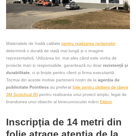
Materialele de înaltă calitate
pentru realizarea reclamelor
determină o durată de viață mai lungă și o imagine
reprezentativă. Utilizarea lor, mai ales când este vorba de
proiecte mari și responsabile, garantează nu doar
rezistență și
durabilitate
, ci și liniște pentru client și firma executantă.
Tocmai din aceste motive partenerii noștri de la
agenția de
publicitate Pointless
au preferat
folie pentru plottere de tăiere
3M Scotchcal 80
pentru realizarea unui proiect amplu, legat de
branduirea unui obiectiv al binecunoscutei mărci
Eldom
.
Inscripția de 14 metri din
folie atrage atenția de la